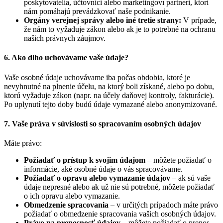
poskytovatelia, účtovníci alebo marketingoví partneri, ktorí
nám pomáhajú prevádzkovať naše podnikanie.
Orgány verejnej správy alebo iné tretie strany:
V prípade,
že nám to vyžaduje zákon alebo ak je to potrebné na ochranu
našich právnych záujmov.
6. Ako dlho uchovávame vaše údaje?
Vaše osobné údaje uchovávame iba počas obdobia, ktoré je
nevyhnutné na plnenie účelu, na ktorý boli získané, alebo po dobu,
ktorú vyžaduje zákon (napr. na účely daňovej kontroly, fakturácie).
Po uplynutí tejto doby budú údaje vymazané alebo anonymizované.
7. Vaše práva v súvislosti so spracovaním osobných údajov
Máte právo:
Požiadať o prístup k svojim údajom
– môžete požiadať o
informácie, aké osobné údaje o vás spracovávame.
Požiadať o opravu alebo vymazanie údajov
– ak sú vaše
údaje nepresné alebo ak už nie sú potrebné, môžete požiadať
o ich opravu alebo vymazanie.
Obmedzenie spracovania
– v určitých prípadoch máte právo
požiadať o obmedzenie spracovania vašich osobných údajov.
Právo na prenosnosť údajov
– môžete požiadať o prenos