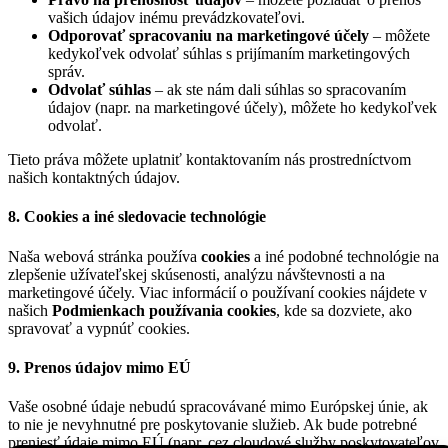
vašich údajov inému prevádzkovateľovi.
Odporovať spracovaniu na marketingové účely
– môžete
kedykoľvek odvolať súhlas s prijímaním marketingových
správ.
Odvolať súhlas
– ak ste nám dali súhlas so spracovaním
údajov (napr. na marketingové účely), môžete ho kedykoľvek
odvolať.
Tieto práva môžete uplatniť kontaktovaním nás prostredníctvom
našich kontaktných údajov.
8. Cookies a iné sledovacie technológie
Naša webová stránka používa
cookies
a iné podobné technológie na
zlepšenie užívateľskej skúsenosti, analýzu návštevnosti a na
marketingové účely. Viac informácií o používaní cookies nájdete v
našich
Podmienkach používania cookies
, kde sa dozviete, ako
spravovať a vypnúť cookies.
9. Prenos údajov mimo EÚ
Vaše osobné údaje nebudú spracovávané mimo Európskej únie, ak
to nie je nevyhnutné pre poskytovanie služieb. Ak bude potrebné
preniesť údaje mimo EÚ (napr. cez cloudové služby poskytovateľov