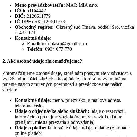
Meno prevádzkovateľa:
MAR MIA s.r.o.
IČO:
51164442
DIČ:
2120611779
IČ DPH:
SK2120611779
Obchodný register:
Okresný súd Trnava, oddiel: Sro, vložka
č. 43216/T
Kontaktné údaje:
Email:
marmiasro@gmail.com
Telefón:
0904 077 770
2. Aké osobné údaje zhromažďujeme?
Zhromažďujeme osobné údaje, ktoré nám poskytujete v súvislosti s
využívaním našich služieb, ako aj údaje, ktoré sú nevyhnutné na
plnenie našich zmluvných povinností a prevádzkovanie našich
služieb:
Kontaktné údaje:
meno, priezvisko, e-mailová adresa,
telefónne číslo.
Údaje o objednávke alebo službách:
údaje o rezervácii,
informácie o prenájme vozidla (napr. typ vozidla, dátum
prenájmu, miesta prevzatia a odovzdania).
Údaje o platbe:
fakturačné údaje, údaje o platbe (v prípade
online platieb).